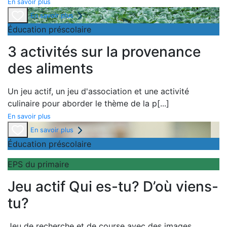
En savoir plus
En savoir plus
Éducation préscolaire
3 activités sur la provenance
des aliments
Un
jeu actif, un
jeu d'association et une
activité
culinaire pour aborder le thème de la
p
[...]
En savoir plus
En savoir plus
Éducation préscolaire
EPS du primaire
Jeu actif Qui es-tu? D’où viens-
tu?
Jeu de recherche et de course avec des images